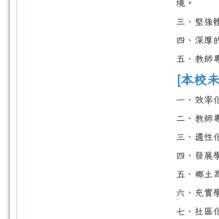
境。
三、堅強
四、深厚
五、教師
[本校
一、效率
二、教師
三、適性
四、發展
五、鄉土
六、充實
七、社區