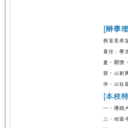
[辦學理
教育是希
責任；學
重、關懷
發，以新
伴、以社
[本校特
一、傳統
二、地區