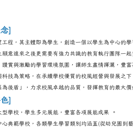
念]
望工程，其主體即為學生，創造一個以學生為中心的學
生願意進來之後更需要有強力共識的教育執行團隊一起
、讚賞與激勵的學習環境氛圍，讓師生盡情揮灑，豐富
興科技為策略，在承續學校優質的校風經營與發展之下
區為後盾」，力求校風卓越的品質，發揮教育的最大價
色]
大型學校，學生多元展能，豐富各項展能成果 。
中心典範學校，各類學生學習類別均涵蓋(從幼兒園到