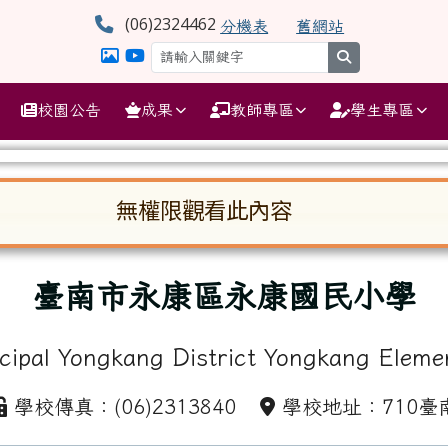
學
(06)2324462
分機表
舊網站
search
校園公告
成果
教師專區
學生專區
無權限觀看此內容
啟。請使用 Tab 鍵在選項間移動焦點。按下 En
臺南市永康區永康國民小學
cipal Yongkang District Yongkang Eleme
學校傳真：(06)2313840
學校地址：710臺