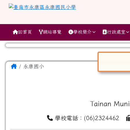
跳至主內容區
臺南市永康區永康國民小
導覽列
回首頁
網站導覽
學校簡介
行政處室
工具列
頁尾區域
主內容區域
Home
永康國小
對話框已開
Tainan Muni
學校電話：(06)2324462