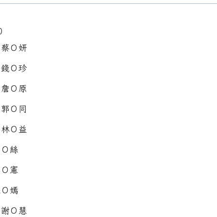
0
：蔡Ｏ妍
：錢Ｏ珍
：詹Ｏ原
：郭Ｏ同
：林Ｏ益
郭Ｏ絲
李Ｏ憲
王Ｏ嫣
：謝Ｏ慧