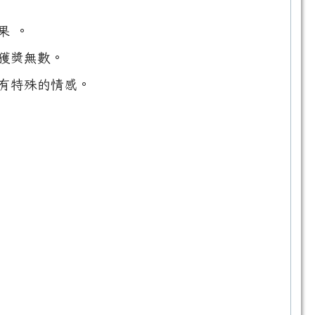
果 。
獲獎無數。
有特殊的情感。