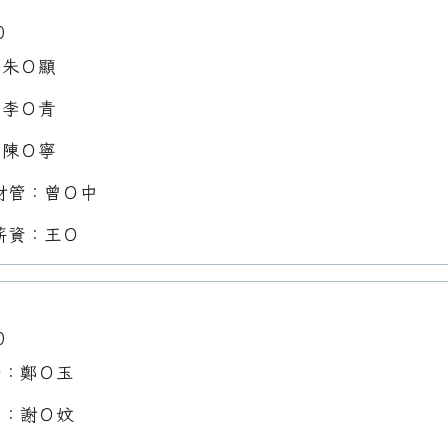
0
：朱Ｏ顯
：李Ｏ青
：陳Ｏ寧
財管：曾Ｏ中
薪資：王Ｏ
0
任：鄭Ｏ玉
員：謝Ｏ妏