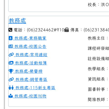
校長：洪
教務處
電話：(06)2324462#910
傳真：(06)231384
教務處-業務職掌
教務主任
教務處-校園公告
課程研發
教務處-常用連結
註冊設備
教務處-活動相簿
教學組長
教務處-榮譽榜
資訊組長
教務處-網管專區
教務處-115新生專區
圖書幹事
教務處-校園刊物
閱推教師