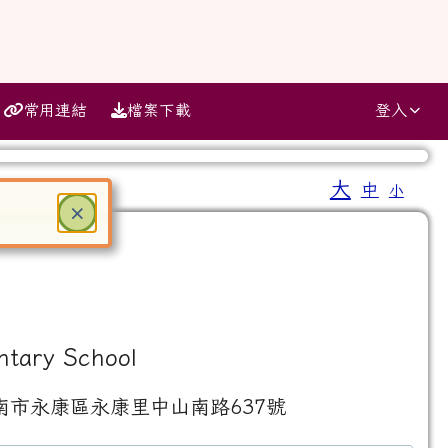
常用連結
檔案下載
登入
大
中
小
⏸
關閉
×
ter 鍵或空白鍵確認，按下 Escape 鍵關閉
ntary School
南市永康區永康里中山南路637號