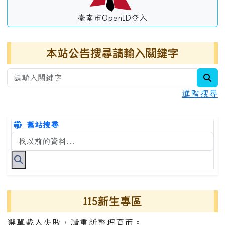
臺南市OpenID登入
本站公告搜尋請輸入關鍵字
sea
進階搜尋
舊站搜尋
搜尋台南市永康國小全球資訊網關鍵字
115新生專區
選單載入失敗，請重新整理頁面。