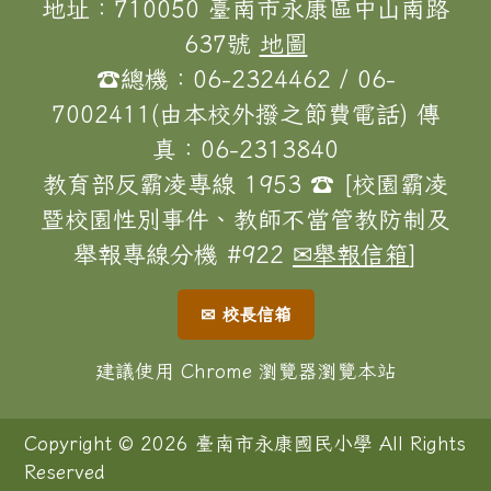
頁尾區域內容
地址：710050 臺南市永康區中山南路
637號
地圖
☎總機：06-2324462 / 06-
7002411(由本校外撥之節費電話) 傳
真：06-2313840
教育部反霸凌專線 1953 ☎ [校園霸凌
暨校園性別事件、教師不當管教防制及
舉報專線分機 #922
✉舉報信箱
]
✉ 校長信箱
建議使用 Chrome 瀏覽器瀏覽本站
Copyright © 2026 臺南市永康國民小學 All Rights
Reserved