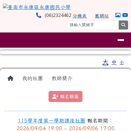
臺南市永康區永康國民小學
跳至主內容區
(06)2324462
分機表
舊網站
se
導覽列
工具列
大
中
小
⏸
頁尾區域
主內容區域
回首頁
我的社團
教師簡介
報名額滿
115學年度第一學期課後社團
報名期間：
2026/09/04 19:00 ~ 2026/09/06 17:00